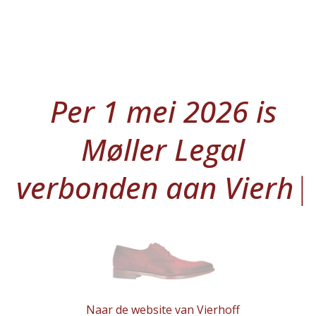
Skip
to
content
Per
Per 1 mei 2026 is
1
Møller Legal
mei
verbonden aan
2026
Vierho
|
is
Møller